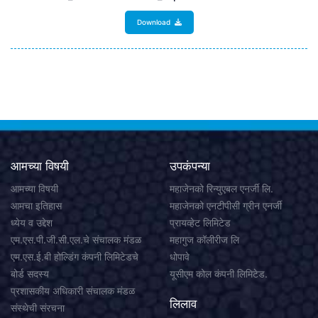
Download
आमच्या विषयी
उपकंपन्या
आमच्या विषयी
महाजेनको रिन्युएबल एनर्जी लि.
आमचा इतिहास
महाजेनको एनटीपीसी ग्रीन एनर्जी
ध्येय व उद्देश
प्रायव्हेट लिमिटेड
एम.एस.पी.जी.सी.एल.चे संचालक मंडळ
महागुज कॉलीरीज लि
एम.एस.ई.बी होल्डिंग कंपनी लिमिटेडचे
धोपावे
बोर्ड सदस्य
यूसीएम कोल कंपनी लिमिटेड.
प्रशासकीय अधिकारी संचालक मंडळ
लिलाव
संस्थेची संरचना