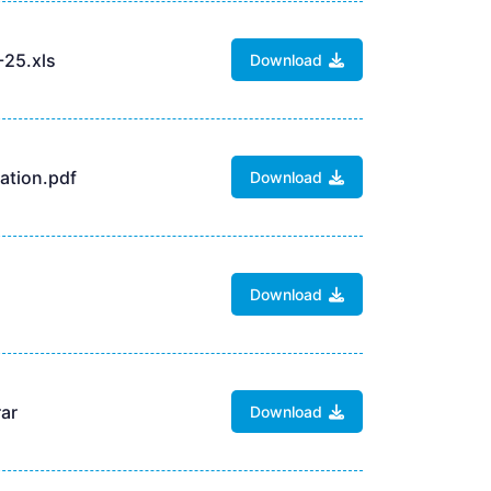
25.xls
Download
ation.pdf
Download
Download
rar
Download