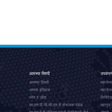
आमच्या विषयी
उपकंपन्
आमच्या विषयी
महाजेनक
आमचा इतिहास
महाजेनक
ध्येय व उद्देश
लिमिटेड
एम.एस.पी.जी.सी.एल.चे संचालक मंडळ
महागुज