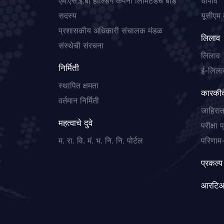
एम.एस.ई.बी होल्डिंग कंपनी लिमिटेडचे बोर्ड
धोपावे
सदस्य
यूसीएम 
प्रशासकीय अधिकारी संचालक मंडळ
लिलाव
संस्थेची संरचना
लिलाव
निर्मिती
ई-लिला
स्थापित क्षमता
कारकीर्
वर्तमान निर्मिती
जाहिरा
महत्वाचे दुवे
परीक्षा 
म. रा. वि. मं. भ. नि. नि. पोर्टल
परिणाम-
प्रकल्प
आरटि