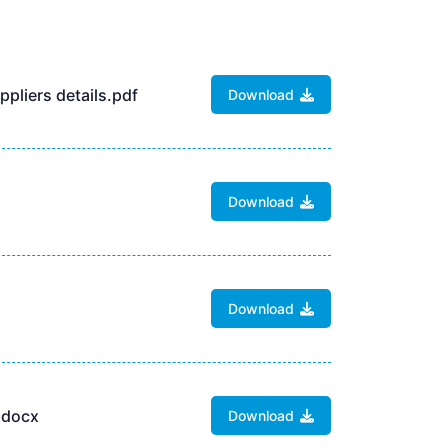
pliers details.pdf
Download
Download
Download
x.docx
Download