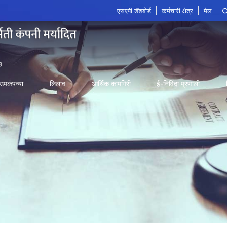
एसएपी डॅशबोर्ड
कर्मचारी क्षेत्र
मेल
उपकंपन्या
लिलाव
आर्थिक कामगिरी
ई-निविदा प्रणाली