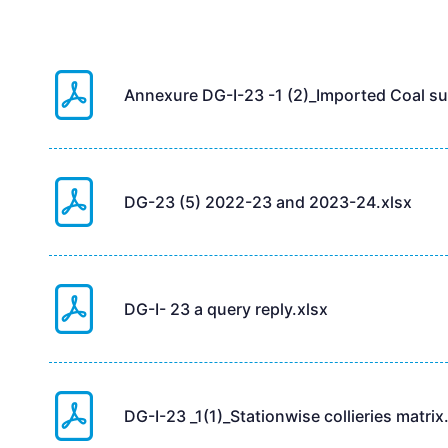
Annexure DG-I-23 -1 (2)_Imported Coal sup
DG-23 (5) 2022-23 and 2023-24.xlsx
DG-I- 23 a query reply.xlsx
DG-I-23 _1(1)_Stationwise collieries matri