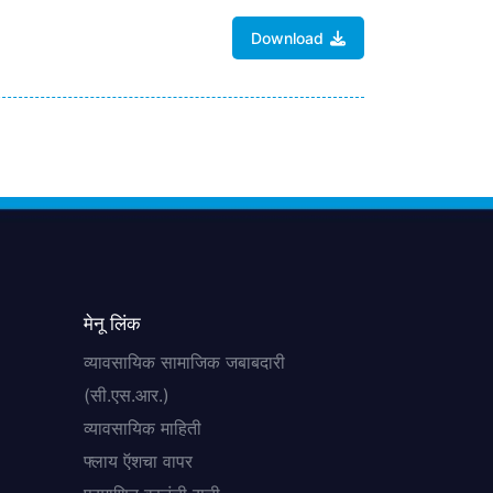
Download
मेनू लिंक
व्यावसायिक सामाजिक जबाबदारी
(सी.एस.आर.)
व्यावसायिक माहिती
फ्लाय ऍशचा वापर