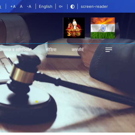
+A
A
-A
English
screen-reader
नियामक व वाणिज्यिक
मीडिया
कारकीर्द