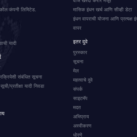
वीज खरेदी करार मंजूर
कोल कंपनी लिमिटेड.
मासिक इंधन खर्च आणि सीव्ही डेटा
इंधन वापराची योजना आणि प्रत्यक्ष इ
वापर
इतर दुवे
वाची यादी
पुरस्कार
द
सूचना
त
मेल
प्रक्रियेशी संबंधित सूचना
महत्वाचे दुवे
सूची/प्रतीक्षा यादी निवडा
संपर्क
साइटमॅप
मदत
आय
अभिप्राय
अस्वीकरण
धोरणे