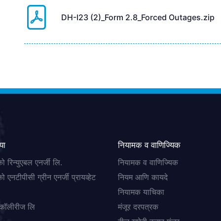
DH-I23 (2)_Form 2.8_Forced Outages.zip
या
नियामक व वाणिज्यिक
ो रिन्युएबल एनर्जी लि.
नियामक व वाणिज्यिक
ो एनटीपीसी ग्रीन एनर्जी प्रायव्हेट
नियम आणि कायदे
नियामक याचिका
 कॉलीरीज लि
मंजूर दरपत्रक