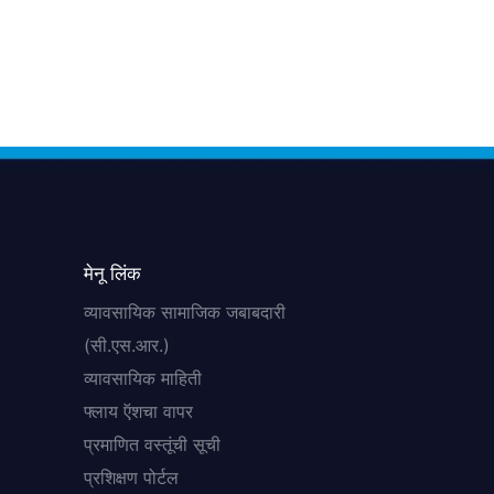
मेनू लिंक
व्यावसायिक सामाजिक जबाबदारी
(सी.एस.आर.)
व्यावसायिक माहिती
फ्लाय ऍशचा वापर
प्रमाणित वस्तूंची सूची
प्रशिक्षण पोर्टल