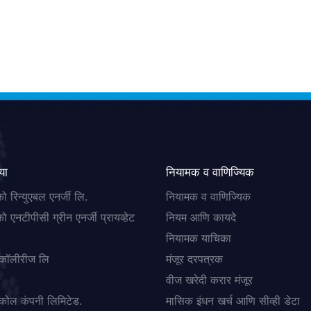
या
नियामक व वाणिज्यिक
ो रिन्युएबल एनर्जी लि.
नियामक व वाणिज्यिक
ो एनटीपीसी ग्रीन एनर्जी प्रायव्हेट
नियम आणि कायदे
नियामक याचिका
 कॉलीरीज लि
मंजूर दरपत्रक
वीज खरेदी करार मंजूर
कोल कंपनी लिमिटेड.
मासिक इंधन खर्च आणि सीव्ही डेटा