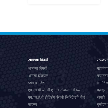
आमच्या विषयी
उपकंपन्
आमच्या विषयी
महाजेनक
आमचा इतिहास
महाजेनक
ध्येय व उद्देश
लिमिटेड
एम.एस.पी.जी.सी.एल.चे संचालक मंडळ
महागुज
एम.एस.ई.बी होल्डिंग कंपनी लिमिटेडचे बोर्ड
धोपावे
सदस्य
यूसीएम 