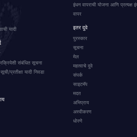
इंधन वापराची योजना आणि प्रत्यक्ष इ
वापर
इतर दुवे
वाची यादी
पुरस्कार
द
सूचना
त
मेल
प्रक्रियेशी संबंधित सूचना
महत्वाचे दुवे
सूची/प्रतीक्षा यादी निवडा
संपर्क
साइटमॅप
मदत
आय
अभिप्राय
अस्वीकरण
धोरणे