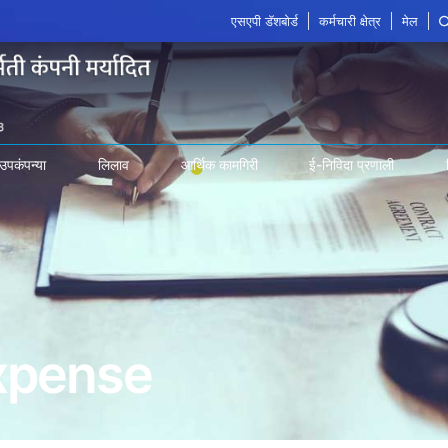
एसएपी डॅशबोर्ड
कर्मचारी क्षेत्र
मेल
उपकंपन्या
लिलाव
आर्थिक कामगिरी
ई-निविदा प्रणाली
xpense