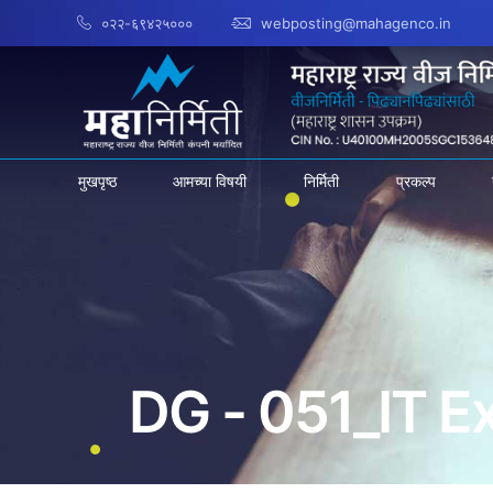
०२२-६९४२५०००
webposting@mahagenco.in
मुखपृष्ठ
आमच्या विषयी
निर्मिती
प्रकल्प
DG - 051_IT E