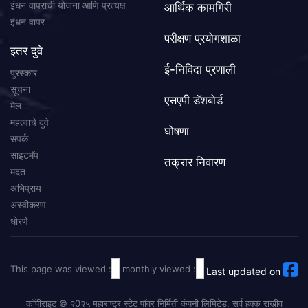
इंधन वापराची योजना आणि प्रत्यक्ष
आर्थिक कामगिरी
इंधन वापर
परीक्षण प्रयोगशाळा
इतर दुवे
ई-निविदा प्रणाली
पुरस्कार
सूचना
एसएपी डॅशबोर्ड
मेल
महत्वाचे दुवे
घोषणा
संपर्क
साइटमॅप
तक्रार निवारण
मदत
अभिप्राय
अस्वीकरण
धोरणे
This page was viewed :
monthly viewed :
Last updated on
कॉपीराइट © २0२५ महाराष्ट्र स्टेट पॉवर निर्मिती कंपनी लिमिटेड. सर्व हक्क राखीव