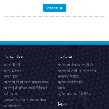
Download
आमच्या विषयी
उपकंपन्या
आमच्या विषयी
महाजेनको रिन्युएबल एनर्जी लि.
आमचा इतिहास
महाजेनको एनटीपीसी ग्रीन एनर्जी
ध्येय व उद्देश
प्रायव्हेट लिमिटेड
एम.एस.पी.जी.सी.एल.चे संचालक मंडळ
महागुज कॉलीरीज लि
एम.एस.ई.बी होल्डिंग कंपनी लिमिटेडचे
धोपावे
बोर्ड सदस्य
यूसीएम कोल कंपनी लिमिटेड.
प्रशासकीय अधिकारी संचालक मंडळ
लिलाव
संस्थेची संरचना