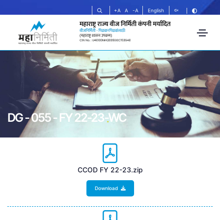
+A
A
-A
English
DG - 055 - FY 22-23-WC
CCOD FY 22-23.zip
Download