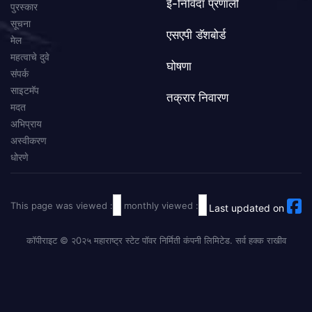
ई-निविदा प्रणाली
पुरस्कार
सूचना
एसएपी डॅशबोर्ड
मेल
महत्वाचे दुवे
घोषणा
संपर्क
साइटमॅप
तक्रार निवारण
मदत
अभिप्राय
अस्वीकरण
धोरणे
This page was viewed :
monthly viewed :
Last updated on
कॉपीराइट © २0२५ महाराष्ट्र स्टेट पॉवर निर्मिती कंपनी लिमिटेड. सर्व हक्क राखीव