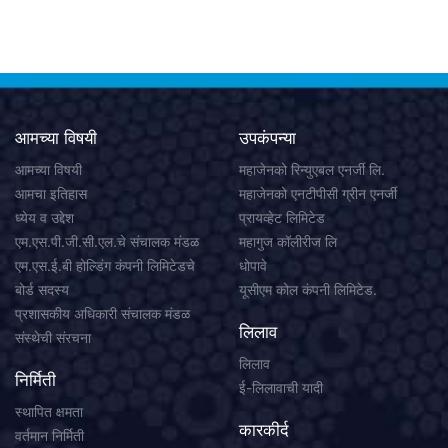
आमच्या विषयी
उपकंपन्या
आमच्या विषयी
महाजेनको रिन्युएबल एनर्जी लि.
आमचा इतिहास
महाजेनको एनटीपीसी ग्रीन एनर्जी
ध्येय व उद्देश
प्रायव्हेट लिमिटेड
एम.एस.पी.जी.सी.एल.चे संचालक मंडळ
महागुज कॉलीरीज लि
एम.एस.ई.बी होल्डिंग कंपनी लिमिटेडचे
धोपावे
बोर्ड सदस्य
यूसीएम कोल कंपनी लिमिटेड.
प्रशासकीय अधिकारी संचालक मंडळ
लिलाव
संस्थेची संरचना
लिलाव
निर्मिती
ई-लिलावाची यादी
स्थापित क्षमता
कारकीर्द
वर्तमान निर्मिती