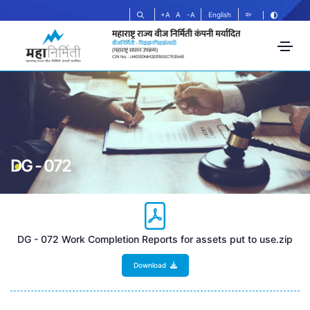
+A
A
-A
English
DG - 072
DG - 072 Work Completion Reports for assets put to use.zip
Download