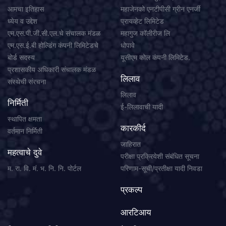
आमचा इतिहास
महाजेनको एनटीपीसी ग्रीन एनर्जी
ध्येय व उद्देश
प्रायव्हेट लिमिटेड
एम.एस.पी.जी.सी.एल.चे संचालक मंडळ
महागुज कॉलीरीज लि
एम.एस.ई.बी होल्डिंग कंपनी लिमिटेडचे
धोपावे
बोर्ड सदस्य
यूसीएम कोल कंपनी लिमिटेड.
प्रशासकीय अधिकारी संचालक मंडळ
लिलाव
संस्थेची संरचना
लिलाव
निर्मिती
ई-लिलावाची यादी
स्थापित क्षमता
कारकीर्द
वर्तमान निर्मिती
जाहिरात
महत्वाचे दुवे
परीक्षा प्रक्रियेशी संबंधित सूचना
म. रा. वि. मं. भ. नि. नि. पोर्टल
परिणाम-सूची/प्रतीक्षा यादी निवडा
प्रकल्प
आरटिआय