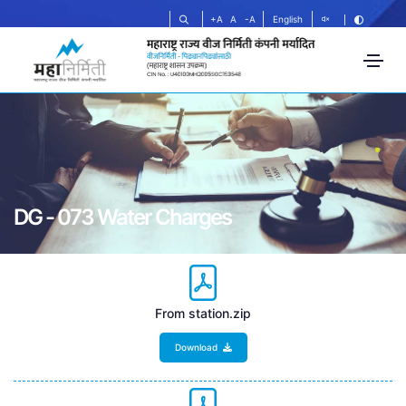
+A
A
-A
English
DG - 073 Water Charges
From station.zip
Download