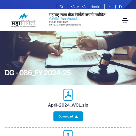
+A
A
-A
English
DG - 086_FY 2024-25
April-2024_WCL.zip
Download