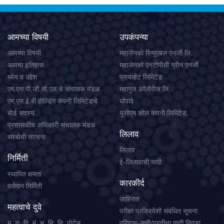
आमच्या विषयी
उपकंपन्या
आमच्या विषयी
महाजेनको रिन्युएबल एनर्जी लि.
आमचा इतिहास
महाजेनको एनटीपीसी ग्रीन एनर्जी
ध्येय व उद्देश
प्रायव्हेट लिमिटेड
एम.एस.पी.जी.सी.एल.चे संचालक मंडळ
महागुज कॉलीरीज लि
एम.एस.ई.बी होल्डिंग कंपनी लिमिटेडचे
धोपावे
बोर्ड सदस्य
यूसीएम कोल कंपनी लिमिटेड.
प्रशासकीय अधिकारी संचालक मंडळ
लिलाव
संस्थेची संरचना
लिलाव
निर्मिती
ई-लिलावाची यादी
स्थापित क्षमता
कारकीर्द
वर्तमान निर्मिती
जाहिरात
महत्वाचे दुवे
परीक्षा प्रक्रियेशी संबंधित सूचना
म. रा. वि. मं. भ. नि. नि. पोर्टल
परिणाम-सूची/प्रतीक्षा यादी निवडा