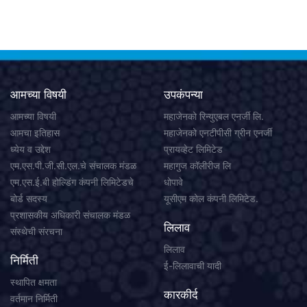
आमच्या विषयी
उपकंपन्या
आमच्या विषयी
महाजेनको रिन्युएबल एनर्जी लि.
आमचा इतिहास
महाजेनको एनटीपीसी ग्रीन एनर्जी
ध्येय व उद्देश
प्रायव्हेट लिमिटेड
एम.एस.पी.जी.सी.एल.चे संचालक मंडळ
महागुज कॉलीरीज लि
एम.एस.ई.बी होल्डिंग कंपनी लिमिटेडचे
धोपावे
बोर्ड सदस्य
यूसीएम कोल कंपनी लिमिटेड.
प्रशासकीय अधिकारी संचालक मंडळ
लिलाव
संस्थेची संरचना
लिलाव
निर्मिती
ई-लिलावाची यादी
स्थापित क्षमता
कारकीर्द
वर्तमान निर्मिती