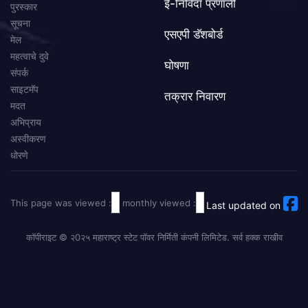
ई-निविदा प्रणाली
पुरस्कार
सूचना
एसएपी डॅशबोर्ड
मेल
महत्वाचे दुवे
घोषणा
संपर्क
साइटमॅप
तक्रार निवारण
मदत
अभिप्राय
अस्वीकरण
धोरणे
This page was viewed :
monthly viewed :
Last updated on
कॉपीराइट © २0२५ महाराष्ट्र स्टेट पॉवर निर्मिती कंपनी लिमिटेड. सर्व हक्क राखीव