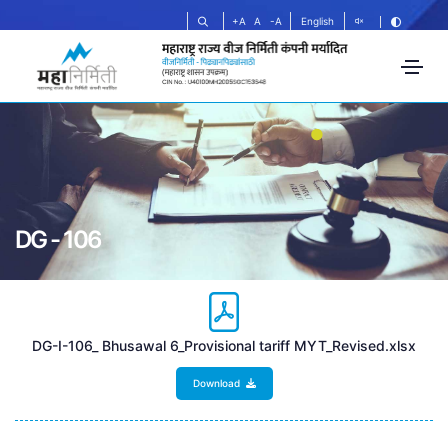
+A
A
-A
English
DG - 106
DG-I-106_ Bhusawal 6_Provisional tariff MYT_Revised.xlsx
Download