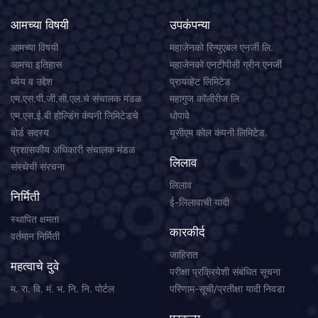
आमच्या विषयी
उपकंपन्या
आमच्या विषयी
महाजेनको रिन्युएबल एनर्जी लि.
आमचा इतिहास
महाजेनको एनटीपीसी ग्रीन एनर्जी
ध्येय व उद्देश
प्रायव्हेट लिमिटेड
एम.एस.पी.जी.सी.एल.चे संचालक मंडळ
महागुज कॉलीरीज लि
एम.एस.ई.बी होल्डिंग कंपनी लिमिटेडचे
धोपावे
बोर्ड सदस्य
यूसीएम कोल कंपनी लिमिटेड.
प्रशासकीय अधिकारी संचालक मंडळ
लिलाव
संस्थेची संरचना
लिलाव
निर्मिती
ई-लिलावाची यादी
स्थापित क्षमता
कारकीर्द
वर्तमान निर्मिती
जाहिरात
महत्वाचे दुवे
परीक्षा प्रक्रियेशी संबंधित सूचना
म. रा. वि. मं. भ. नि. नि. पोर्टल
परिणाम-सूची/प्रतीक्षा यादी निवडा