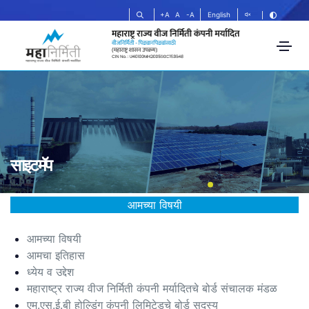
+A
A
-A
English
साइटमॅप
आमच्या विषयी
आमच्या विषयी
आमचा इतिहास
ध्येय व उद्देश
महाराष्ट्र राज्य वीज निर्मिती कंपनी मर्यादितचे बोर्ड संचालक मंडळ
एम.एस.ई.बी होल्डिंग कंपनी लिमिटेडचे बोर्ड सदस्य