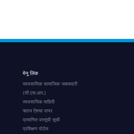
मेनू लिंक
व्यावसायिक सामाजिक जबाबदारी
(सी.एस.आर.)
व्यावसायिक माहिती
फ्लाय ऍशचा वापर
प्रमाणित वस्तूंची सूची
प्रशिक्षण पोर्टल