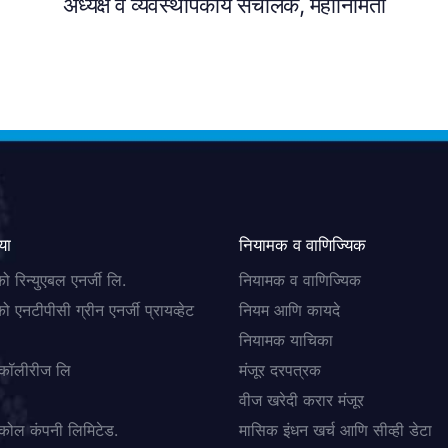
अध्यक्ष व व्यवस्थापकीय संचालक, महानिर्मिती
या
नियामक व वाणिज्यिक
ो रिन्युएबल एनर्जी लि.
नियामक व वाणिज्यिक
ो एनटीपीसी ग्रीन एनर्जी प्रायव्हेट
नियम आणि कायदे
नियामक याचिका
 कॉलीरीज लि
मंजूर दरपत्रक
वीज खरेदी करार मंजूर
कोल कंपनी लिमिटेड.
मासिक इंधन खर्च आणि सीव्ही डेटा