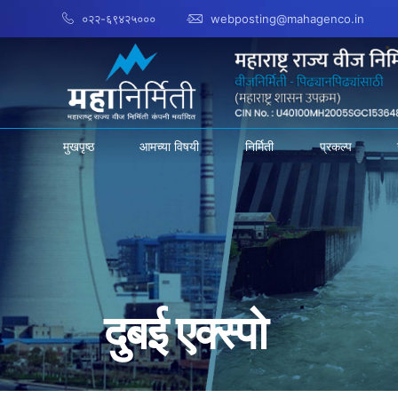
०२२-६९४२५०००
webposting@mahagenco.in
मुखपृष्ठ
आमच्या विषयी
निर्मिती
प्रकल्प
दुबई एक्स्पो