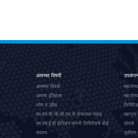
आमच्या विषयी
उपकंपन्
आमच्या विषयी
महाजेनक
आमचा इतिहास
महाजेनक
ध्येय व उद्देश
लिमिटेड
एम.एस.पी.जी.सी.एल.चे संचालक मंडळ
महागुज
एम.एस.ई.बी होल्डिंग कंपनी लिमिटेडचे बोर्ड
धोपावे
सदस्य
यूसीएम 