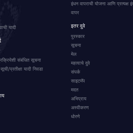
इंधन वापराची योजना आणि प्रत्यक्ष इ
वापर
इतर दुवे
वाची यादी
पुरस्कार
द
सूचना
त
मेल
प्रक्रियेशी संबंधित सूचना
महत्वाचे दुवे
सूची/प्रतीक्षा यादी निवडा
संपर्क
साइटमॅप
मदत
आय
अभिप्राय
अस्वीकरण
धोरणे